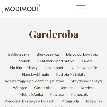
Garderoba
Biblioteczka
Biurkoszafka
Dla coworków i biur
Do wnęk
Kontenerki pod biurko
Ławki
Na biurka i blaty
Na parapet
Nadstawki duże
Nadstawki małe
Pod biurka i blaty
Rozszerzające powierzchnię blatów
Skrytkowe na szyfr
Wiszące
Garderoba
Komoda
Kredens
Meblościanka
Pawlacz
Pomocnik
Pomocnik biurowy na kółkach
Przegroda
Przewijak