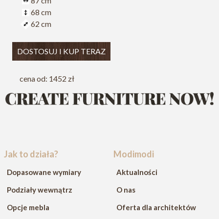
87 cm
68 cm
62 cm
DOSTOSUJ I KUP TERAZ
cena od: 1452 zł
Jak to działa?
Modimodi
Dopasowane wymiary
Aktualności
Podziały wewnątrz
O nas
Opcje mebla
Oferta dla architektów