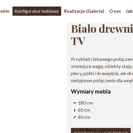
eble
Konfigurator meblowy
Realizacje (Galeria)
O nas
Jak
Biało drewn
TV
Przykład ciekawego połączenia
zmniejsza wagę, obiekty stają si
plecy, półki i krawędzie, ale 
nietypowe połączenie dla wnę
Wymiary mebla
180 cm
60 cm
40 cm