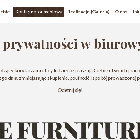
eble
Konfigurator meblowy
Realizacje (Galeria)
O nas
Jak
 prywatności w biuro
dzący korytarzami obcy ludzie rozpraszają Ciebie i Twoich pra
go dnia, zmniejszając skupienie, poufność i spokój prowadzonej 
Odetnij się!