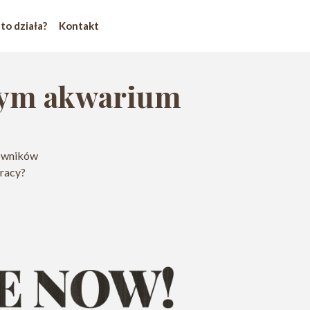
 to działa?
Kontakt
wym akwarium
cowników
pracy?