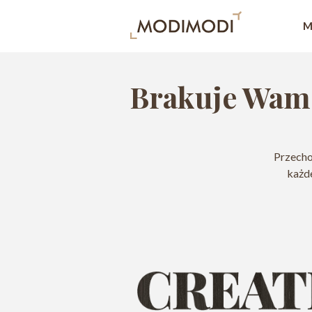
M
Brakuje Wam
Przecho
każde