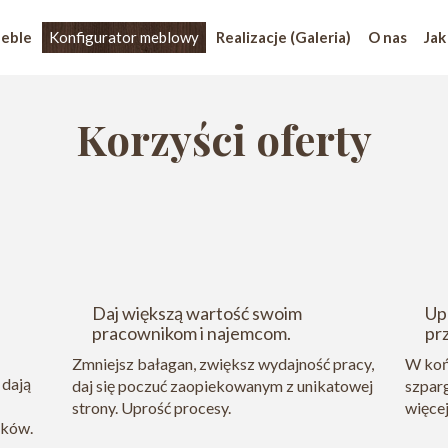
eble
Konfigurator meblowy
Realizacje (Galeria)
O nas
Jak
Korzyści oferty
Daj większą wartość swoim
Up
pracownikom i najemcom.
pr
Zmniejsz bałagan, zwiększ wydajność pracy,
W koń
 dają
daj się poczuć zaopiekowanym z unikatowej
szpar
strony. Uprość procesy.
więcej
ików.